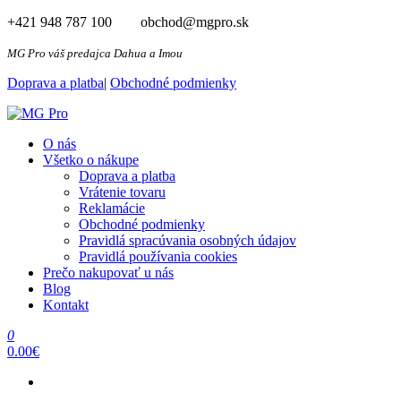
Preskočiť
+421 948 787 100 obchod@mgpro.sk
na
obsah
MG Pro váš predajca Dahua a Imou
Doprava a platba
|
Obchodné podmienky
MG Pro
Autorizovaný distribútor Dahua a Imou
O nás
Všetko o nákupe
Doprava a platba
Vrátenie tovaru
Reklamácie
Obchodné podmienky
Pravidlá spracúvania osobných údajov​
Pravidlá používania cookies
Prečo nakupovať u nás
Blog
Kontakt
0
0.00€