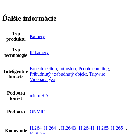
Ďalšie informácie
Typ
Kamery
produktu
Typ
IP kamery
technológie
Face detection
,
Intrusion
,
People counting
,
Inteligentné
Pribudnutý / zabudnutý objekt
,
Tripwire
,
funkcie
Videoanalýza
Podpora
micro SD
kariet
Podpora
ONVIF
H.264
,
H.264+
,
H.264B
,
H.264H
,
H.265
,
H.265+
,
Kódovanie
MJPEG