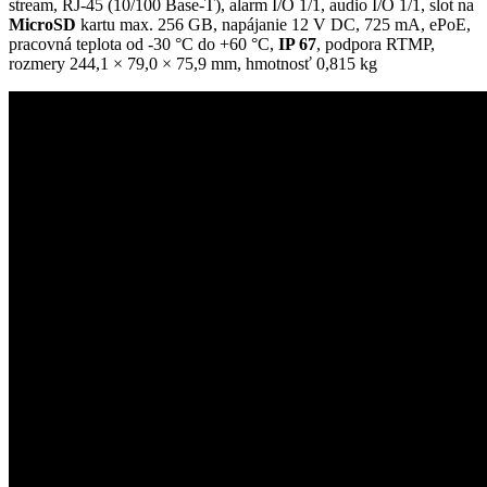
stream, RJ-45 (10/100 Base-T), alarm I/O 1/1, audio I/O 1/1, slot na
MicroSD
kartu max. 256 GB, napájanie 12 V DC, 725 mA, ePoE,
pracovná teplota od -30 °C do +60 °C,
IP 67
, podpora RTMP,
rozmery 244,1 × 79,0 × 75,9 mm, hmotnosť 0,815 kg