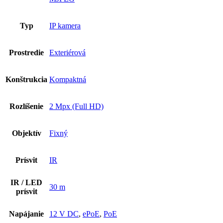
Typ
IP kamera
Prostredie
Exteriérová
Konštrukcia
Kompaktná
Rozlíšenie
2 Mpx (Full HD)
Objektív
Fixný
Prísvit
IR
IR / LED
30 m
prísvit
Napájanie
12 V DC
,
ePoE
,
PoE