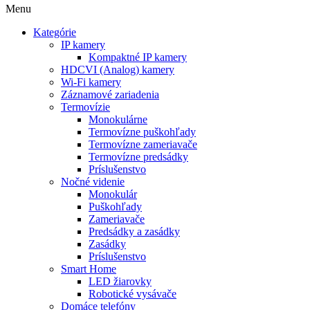
Menu
Kategórie
IP kamery
Kompaktné IP kamery
HDCVI (Analog) kamery
Wi-Fi kamery
Záznamové zariadenia
Termovízie
Monokulárne
Termovízne puškohľady
Termovízne zameriavače
Termovízne predsádky
Príslušenstvo
Nočné videnie
Monokulár
Puškohľady
Zameriavače
Predsádky a zasádky
Zasádky
Príslušenstvo
Smart Home
LED žiarovky
Robotické vysávače
Domáce telefóny