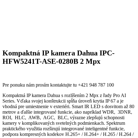
Kompaktná IP kamera Dahua IPC-
HFW5241T-ASE-0280B 2 Mpx
Pre ponuku nám prosím kontaktujte tu +421 948 787 100
Kompaktná IP kamera Dahua s rozlíšením 2 Mpx z řady Pro AI
Series. Vďaka svojej konštrukcii spĺňa úroveň krytia IP 67 a je
vhodná pre umiestnenie v exteriéri. Smart IR LED s dosvitom až 80
metrov a ďalšie integrované funkcie, ako napríklad WDR, 3DNR,
ROI, HLC, AWB, AGC, BLC, výrazne zlepšujú schopnosti
kamery v komplikovaných svetelných podmienkach. Spektrum
praktického využitia rozširujú integrované inteligentné funkcie,
podpora kompresných kodekov H.265+ / H.264+ / H.265 / H.264 /