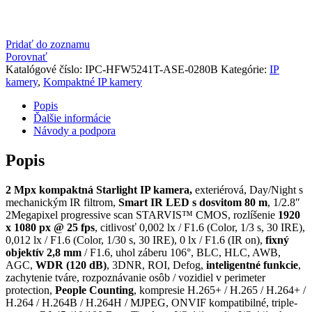
Pridať do zoznamu
Porovnať
Katalógové číslo:
IPC-HFW5241T-ASE-0280B
Kategórie:
IP
kamery
,
Kompaktné IP kamery
Popis
Ďalšie informácie
Návody a podpora
Popis
2 Mpx kompaktná Starlight IP kamera,
exteriérová, Day/Night s
mechanickým IR filtrom,
Smart IR LED s dosvitom 80 m
, 1/2.8″
2Megapixel progressive scan STARVIS™ CMOS, rozlíšenie
1920
x 1080 px @ 25 fps
, citlivosť 0,002 lx / F1.6 (Color, 1/3 s, 30 IRE),
0,012 lx / F1.6 (Color, 1/30 s, 30 IRE), 0 lx / F1.6 (IR on),
fixný
objektív 2,8 mm
/ F1.6, uhol záberu 106°, BLC, HLC, AWB,
AGC,
WDR (120 dB)
, 3DNR, ROI, Defog,
inteligentné funkcie
,
zachytenie tváre, rozpoznávanie osôb / vozidiel v perimeter
protection,
People Counting
, kompresie H.265+ / H.265 / H.264+ /
H.264 / H.264B / H.264H / MJPEG, ONVIF kompatibilné, triple-