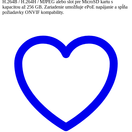
H.264B / H.264H / MJPEG alebo slot pre MicroSD kartu s
kapacitou až 256 GB. Zariadenie umožňuje ePoE napájanie a spĺňa
požiadavky ONVIF kompability.