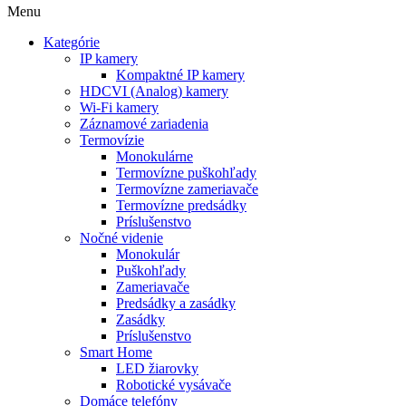
Menu
Kategórie
IP kamery
Kompaktné IP kamery
HDCVI (Analog) kamery
Wi-Fi kamery
Záznamové zariadenia
Termovízie
Monokulárne
Termovízne puškohľady
Termovízne zameriavače
Termovízne predsádky
Príslušenstvo
Nočné videnie
Monokulár
Puškohľady
Zameriavače
Predsádky a zasádky
Zasádky
Príslušenstvo
Smart Home
LED žiarovky
Robotické vysávače
Domáce telefóny