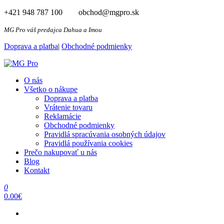
Preskočiť
+421 948 787 100 obchod@mgpro.sk
na
obsah
MG Pro váš predajca Dahua a Imou
Doprava a platba
|
Obchodné podmienky
MG Pro
Autorizovaný distribútor Dahua a Imou
O nás
Všetko o nákupe
Doprava a platba
Vrátenie tovaru
Reklamácie
Obchodné podmienky
Pravidlá spracúvania osobných údajov​
Pravidlá používania cookies
Prečo nakupovať u nás
Blog
Kontakt
0
0.00€