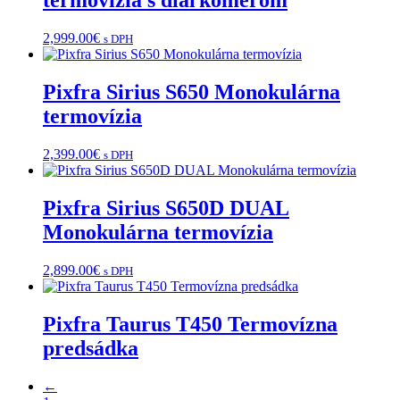
termovízia s diaľkomerom
2,999.00
€
s DPH
Pixfra Sirius S650 Monokulárna
termovízia
2,399.00
€
s DPH
Pixfra Sirius S650D DUAL
Monokulárna termovízia
2,899.00
€
s DPH
Pixfra Taurus T450 Termovízna
predsádka
←