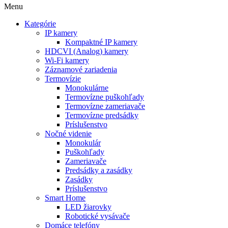
Menu
Kategórie
IP kamery
Kompaktné IP kamery
HDCVI (Analog) kamery
Wi-Fi kamery
Záznamové zariadenia
Termovízie
Monokulárne
Termovízne puškohľady
Termovízne zameriavače
Termovízne predsádky
Príslušenstvo
Nočné videnie
Monokulár
Puškohľady
Zameriavače
Predsádky a zasádky
Zasádky
Príslušenstvo
Smart Home
LED žiarovky
Robotické vysávače
Domáce telefóny