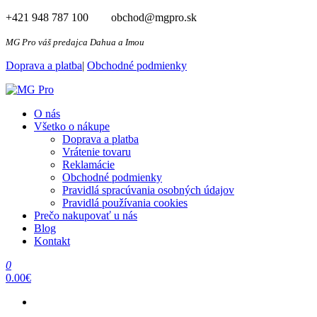
Preskočiť
+421 948 787 100 obchod@mgpro.sk
na
obsah
MG Pro váš predajca Dahua a Imou
Doprava a platba
|
Obchodné podmienky
MG Pro
Autorizovaný distribútor Dahua a Imou
O nás
Všetko o nákupe
Doprava a platba
Vrátenie tovaru
Reklamácie
Obchodné podmienky
Pravidlá spracúvania osobných údajov​
Pravidlá používania cookies
Prečo nakupovať u nás
Blog
Kontakt
0
0.00€