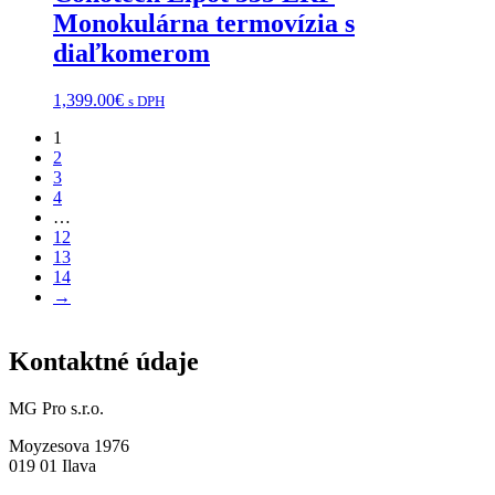
Monokulárna termovízia s
diaľkomerom
1,399.00
€
s DPH
1
2
3
4
…
12
13
14
→
Kontaktné údaje
MG Pro s.r.o.
Moyzesova 1976
019 01 Ilava