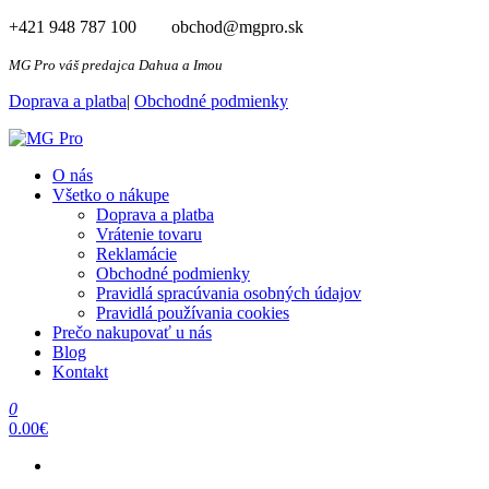
Preskočiť
+421 948 787 100 obchod@mgpro.sk
na
obsah
MG Pro váš predajca Dahua a Imou
Doprava a platba
|
Obchodné podmienky
MG Pro
Autorizovaný distribútor Dahua a Imou
O nás
Všetko o nákupe
Doprava a platba
Vrátenie tovaru
Reklamácie
Obchodné podmienky
Pravidlá spracúvania osobných údajov​
Pravidlá používania cookies
Prečo nakupovať u nás
Blog
Kontakt
0
0.00€