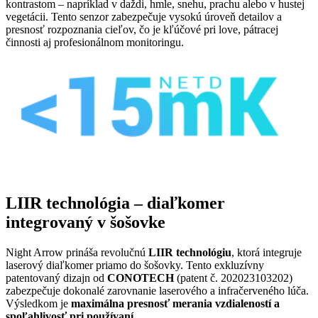
kontrastom – napríklad v daždi, hmle, snehu, prachu alebo v hustej
vegetácii. Tento senzor zabezpečuje vysokú úroveň detailov a
presnosť rozpoznania cieľov, čo je kľúčové pri love, pátracej
činnosti aj profesionálnom monitoringu.
LIIR technológia – diaľkomer
integrovaný v šošovke
Night Arrow prináša revolučnú
LIIR technológiu
, ktorá integruje
laserový diaľkomer priamo do šošovky. Tento exkluzívny
patentovaný dizajn od
CONOTECH
(patent č. 202023103202)
zabezpečuje dokonalé zarovnanie laserového a infračerveného lúča.
Výsledkom je
maximálna presnosť merania vzdialeností a
spoľahlivosť pri používaní.