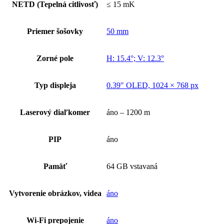
NETD (Tepelná citlivosť)
≤ 15 mK
Priemer šošovky
50 mm
Zorné pole
H: 15.4°; V: 12.3°
Typ displeja
0.39" OLED, 1024 × 768 px
Laserový diaľkomer
áno – 1200 m
PIP
áno
Pamäť
64 GB vstavaná
Vytvorenie obrázkov, videa
áno
Wi-Fi prepojenie
áno