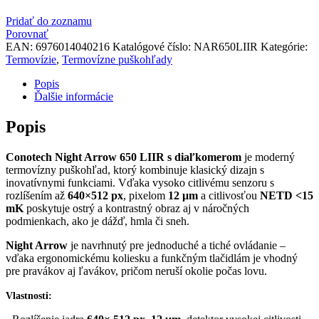
Pridať do zoznamu
Porovnať
EAN:
6976014040216
Katalógové číslo:
NAR650LIIR
Kategórie:
Termovízie
,
Termovízne puškohľady
Popis
Ďalšie informácie
Popis
Conotech Night Arrow 650 LIIR s diaľkomerom
je moderný
termovízny puškohľad, ktorý kombinuje klasický dizajn s
inovatívnymi funkciami. Vďaka vysoko citlivému senzoru s
rozlíšením až
640×512 px
, pixelom
12 μm
a citlivosťou
NETD <15
mK
poskytuje ostrý a kontrastný obraz aj v náročných
podmienkach, ako je dážď, hmla či sneh.
Night Arrow
je navrhnutý pre jednoduché a tiché ovládanie –
vďaka ergonomickému koliesku a funkčným tlačidlám je vhodný
pre pravákov aj ľavákov, pričom neruší okolie počas lovu.
Vlastnosti: