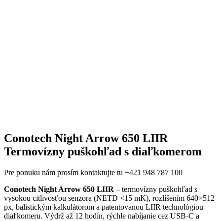
Conotech Night Arrow 650 LIIR
Termovízny puškohľad s diaľkomerom
Pre ponuku nám prosím kontaktujte tu +421 948 787 100
Conotech Night Arrow 650 LIIR
– termovízny puškohľad s
vysokou citlivosťou senzora (NETD <15 mK), rozlíšením 640×512
px, balistickým kalkulátorom a patentovanou LIIR technológiou
diaľkomeru. Výdrž až 12 hodín, rýchle nabíjanie cez USB-C a