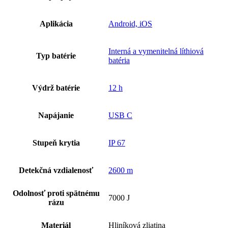
Aplikácia
Android, iOS
Interná a vymenitelná líthiová
Typ batérie
batéria
Výdrž batérie
12 h
Napájanie
USB C
Stupeň krytia
IP 67
Detekčná vzdialenosť
2600 m
Odolnosť proti spätnému
7000 J
rázu
Materiál
Hliníková zliatina