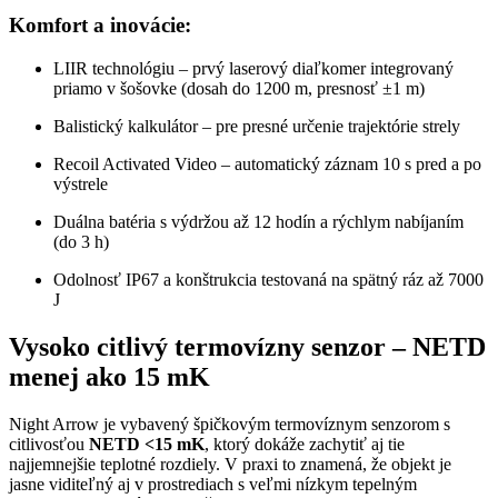
Komfort a inovácie:
LIIR technológiu – prvý laserový diaľkomer integrovaný
priamo v šošovke (dosah do 1200 m, presnosť ±1 m)
Balistický kalkulátor – pre presné určenie trajektórie strely
Recoil Activated Video – automatický záznam 10 s pred a po
výstrele
Duálna batéria s výdržou až 12 hodín a rýchlym nabíjaním
(do 3 h)
Odolnosť IP67 a konštrukcia testovaná na spätný ráz až 7000
J
Vysoko citlivý termovízny senzor – NETD
menej ako 15 mK
Night Arrow je vybavený špičkovým termovíznym senzorom s
citlivosťou
NETD <15 mK
, ktorý dokáže zachytiť aj tie
najjemnejšie teplotné rozdiely. V praxi to znamená, že objekt je
jasne viditeľný aj v prostrediach s veľmi nízkym tepelným