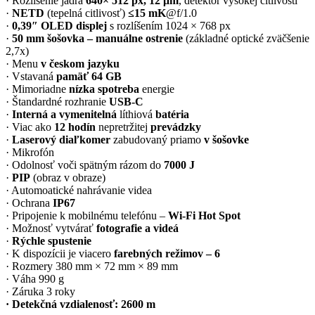
· Rozlíšenie jadra
640× 512 px, 12 μm
, detektor vysokej citlivosti
·
NETD
(tepelná citlivosť)
≤15 mK
@f/1.0
·
0,39″ OLED displej
s rozlíšením 1024 × 768 px
·
50 mm šošovka – manuálne ostrenie
(základné optické zväčšenie
2,7x)
· Menu
v českom jazyku
· Vstavaná
pamäť 64 GB
· Mimoriadne
nízka spotreba
energie
· Štandardné rozhranie
USB-C
·
Interná a vymenitelná
líthiová
batéria
· Viac ako
12 hodín
nepretržitej
prevádzky
·
Laserový diaľkomer
zabudovaný priamo
v šošovke
· Mikrofón
· Odolnosť voči spätným rázom do
7000 J
·
PIP
(obraz v obraze)
· Automoatické nahrávanie videa
· Ochrana
IP67
· Pripojenie k mobilnému telefónu –
Wi-Fi Hot Spot
· Možnosť vytvárať
fotografie a videá
·
Rýchle spustenie
· K dispozícii je viacero
farebných režimov – 6
· Rozmery 380 mm × 72 mm × 89 mm
· Váha 990 g
· Záruka 3 roky
· Detekčná vzdialenosť: 2600 m