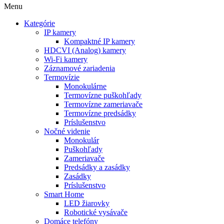
Menu
Kategórie
IP kamery
Kompaktné IP kamery
HDCVI (Analog) kamery
Wi-Fi kamery
Záznamové zariadenia
Termovízie
Monokulárne
Termovízne puškohľady
Termovízne zameriavače
Termovízne predsádky
Príslušenstvo
Nočné videnie
Monokulár
Puškohľady
Zameriavače
Predsádky a zasádky
Zasádky
Príslušenstvo
Smart Home
LED žiarovky
Robotické vysávače
Domáce telefóny