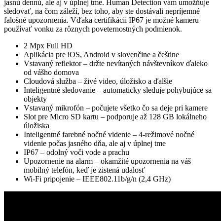
jasnú dennú, ale aj v úplnej tme. Human Detection vám umožňuje
sledovať, na čom záleží, bez toho, aby ste dostávali nepríjemné
falošné upozornenia. Vďaka certifikácii IP67 je možné kameru
používať vonku za rôznych poveternostných podmienok.
2 Mpx Full HD
Aplikácia pre iOS, Android v slovenčine a češtine
Vstavaný reflektor – držte nevítaných návštevníkov ďaleko
od vášho domova
Cloudová služba – živé video, úložisko a ďalšie
Inteligentné sledovanie – automaticky sleduje pohybujúce sa
objekty
Vstavaný mikrofón – počujete všetko čo sa deje pri kamere
Slot pre Micro SD kartu – podporuje až 128 GB lokálneho
úložiska
Inteligentné farebné nočné videnie – 4-režimové nočné
videnie počas jasného dňa, ale aj v úplnej tme
IP67 – odolný voči vode a prachu
Upozornenie na alarm – okamžité upozornenia na váš
mobilný telefón, keď je zistená udalosť
Wi-Fi pripojenie – IEEE802.11b/g/n (2,4 GHz)