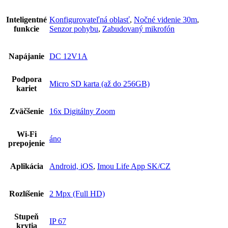
Inteligentné
Konfigurovateľná oblasť
,
Nočné videnie 30m
,
funkcie
Senzor pohybu
,
Zabudovaný mikrofón
Napájanie
DC 12V1A
Podpora
Micro SD karta (až do 256GB)
kariet
Zväčšenie
16x Digitálny Zoom
Wi-Fi
áno
prepojenie
Aplikácia
Android, iOS
,
Imou Life App SK/CZ
Rozlíšenie
2 Mpx (Full HD)
Stupeň
IP 67
krytia