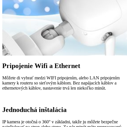
Pripojenie Wifi a Ethernet
Môžete di vybrať medzi WIFI pripojením, alebo LAN pripojením
kamery k routeru so sieťovým káblom. Bez napájacích káblov a
ethernetových káblov, nastavenie trvá len niekoľko minút.
Jednoduchá inštalácia
IP kamera je otočná o 360° v základni, takže ju môžete bezpečne
nainštalovať na strop alebo stenu. Za pár minút máte prepracovaný