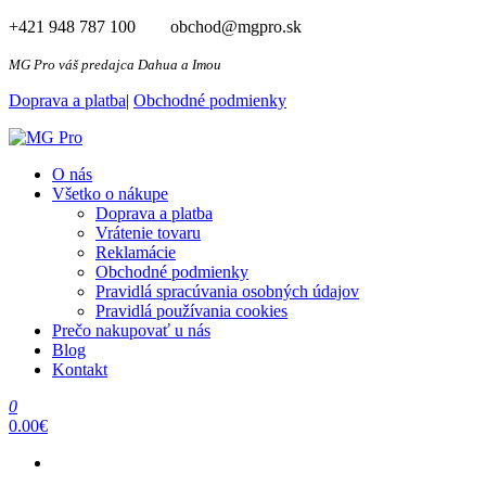
Preskočiť
+421 948 787 100 obchod@mgpro.sk
na
obsah
MG Pro váš predajca Dahua a Imou
Doprava a platba
|
Obchodné podmienky
MG Pro
Autorizovaný distribútor Dahua a Imou
O nás
Všetko o nákupe
Doprava a platba
Vrátenie tovaru
Reklamácie
Obchodné podmienky
Pravidlá spracúvania osobných údajov​
Pravidlá používania cookies
Prečo nakupovať u nás
Blog
Kontakt
0
0.00€