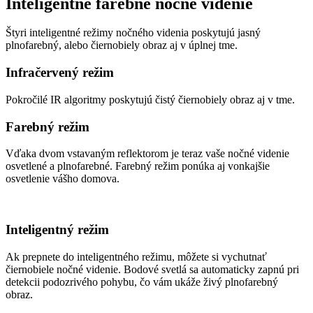
Inteligentné farebné nočné videnie
Štyri inteligentné režimy nočného videnia poskytujú jasný
plnofarebný, alebo čiernobiely obraz aj v úplnej tme.
Infračervený režim
Pokročilé IR algoritmy poskytujú čistý čiernobiely obraz aj v tme.
Farebný režim
Vďaka dvom vstavaným reflektorom je teraz vaše nočné videnie
osvetlené a plnofarebné. Farebný režim ponúka aj vonkajšie
osvetlenie vášho domova.
Inteligentný režim
Ak prepnete do inteligentného režimu, môžete si vychutnať
čiernobiele nočné videnie. Bodové svetlá sa automaticky zapnú pri
detekcii podozrivého pohybu, čo vám ukáže živý plnofarebný
obraz.