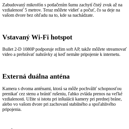
Zabudovaný mikrofón s potlačením šumu zachytí čistý zvuk až na
vzdialenosť 5 metrov. Teraz môžete vidieť a počuť, čo sa deje na
vašom dvore bez ohľadu na to, kde sa nachádzate.
Vstavaný Wi-Fi hotspot
Bullet 2-D 1080P podporuje režim soft AP, takže môžete streamovať
video a prehrávať nahrávky aj keď nemáte pripojenie k internetu.
Externá duálna anténa
Kamera s dvoma anténami, ktorá sa môže pochváliť schopnosťou
prenikať cez stenu a brániť rušeniu, ľahko zvláda prenos na veľké
vzdialenosti. Užite si istotu pri inštalácii kamery pri prednej bráne,
alebo vo vašom dvore pri zachovaní stabilného a spoľahlivého
pripojenia.