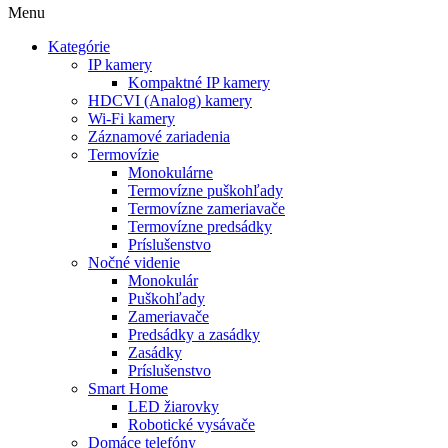
Menu
Kategórie
IP kamery
Kompaktné IP kamery
HDCVI (Analog) kamery
Wi-Fi kamery
Záznamové zariadenia
Termovízie
Monokulárne
Termovízne puškohľady
Termovízne zameriavače
Termovízne predsádky
Príslušenstvo
Nočné videnie
Monokulár
Puškohľady
Zameriavače
Predsádky a zasádky
Zasádky
Príslušenstvo
Smart Home
LED žiarovky
Robotické vysávače
Domáce telefóny